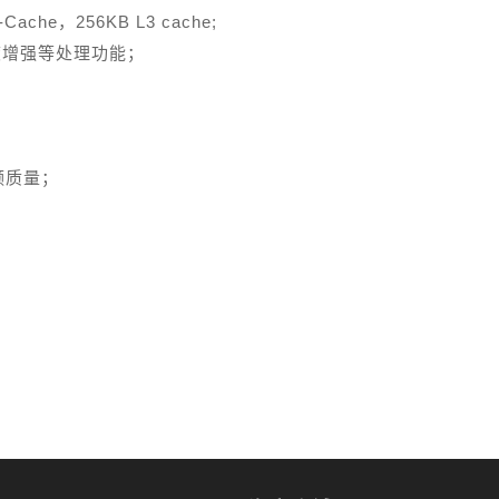
ache，256KB L3 cache;
度增强等处理功能；
频质量；