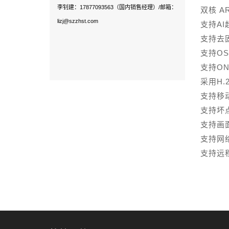
李钊建：17877093563（国内销售经理）/邮箱：
双核 AR
lizj@szzhst.com
支持A
支持去固
支持O
支持ON
采用H.
支持移
支持坏
支持画
支持网
支持远