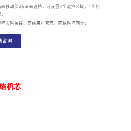
画面移动侦测/画面遮挡，可设置4个遮挡区域，4个侦
域；
远程实时监控、网络用户管理、网络时间同步；
线咨询
网络机芯