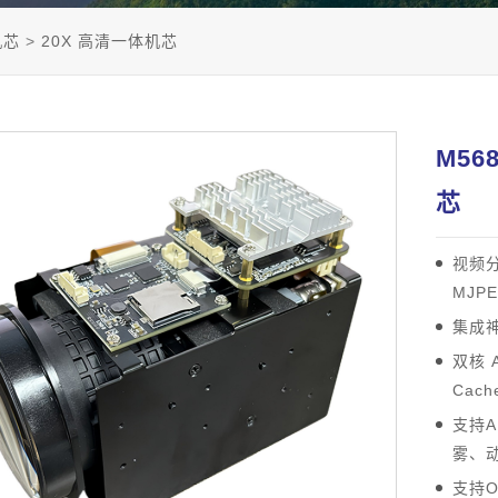
机芯
>
20X 高清一体机芯
M56
芯
视频分
MJP
集成神
双核 A
Cach
支持A
雾、
支持