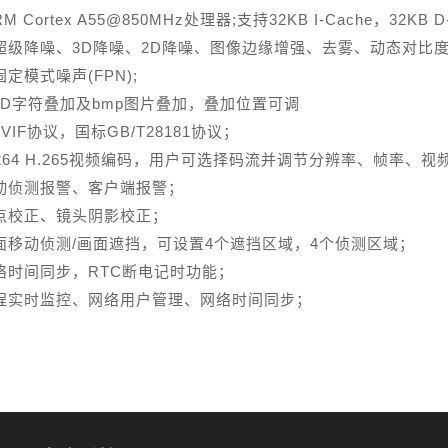
M Cortex A55@850MHz处理器;支持32KB I-Cache，32KB D-C
I超级降噪、3D降噪、2D降噪、图像边缘增强、去雾、动态对比
定模式噪声(FPN);
SD字符叠加及bmp图片叠加，叠加位置可调
VIF协议，国标GB/T28181协议；
264 H.265视频编码，用户可选择码流并调节分辨率、帧率、视
动侦测报警、客户端报警；
点校正、镜头阴影校正；
面移动侦测/画面遮挡，可设置4个遮挡区域，4个侦测区域；
络时间同步，RTC断电记时功能；
程实时监控、网络用户管理、网络时间同步；